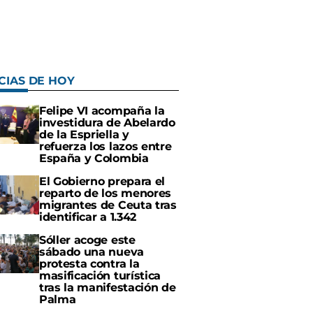
CIAS DE HOY
Felipe VI acompaña la
investidura de Abelardo
de la Espriella y
refuerza los lazos entre
España y Colombia
El Gobierno prepara el
reparto de los menores
migrantes de Ceuta tras
identificar a 1.342
Sóller acoge este
sábado una nueva
protesta contra la
masificación turística
tras la manifestación de
Palma