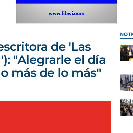
A
NOTI
escritora de 'Las
): "Alegrarle el día
 lo más de lo más"