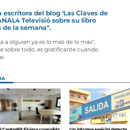
 escritora del blog 'Las Claves de
ANAL4 Televisió sobre su libro
a de la semana".
a a alguien ya es lo más de lo más",
e sobre todo, es gratificante cuando
s.
RA
l CentreBit Eivissa consolida
Un informe pericial detecta