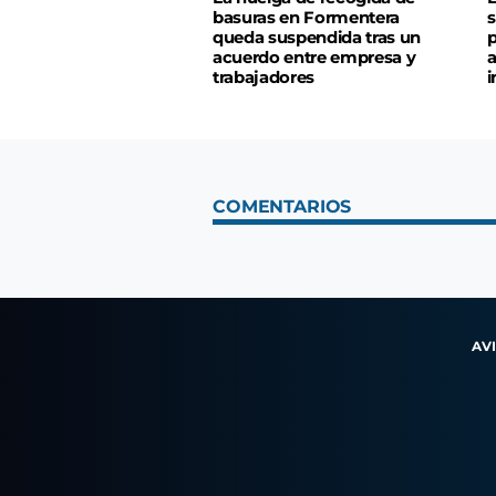
basuras en Formentera
s
queda suspendida tras un
p
acuerdo entre empresa y
a
trabajadores
i
COMENTARIOS
AV