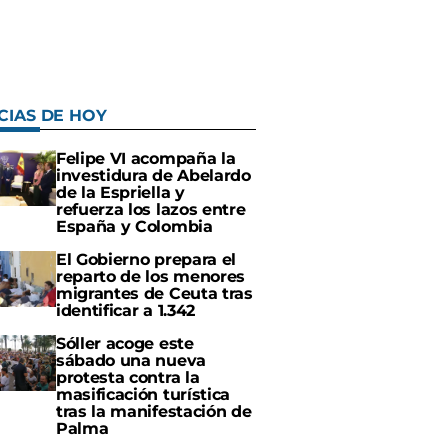
CIAS DE HOY
Felipe VI acompaña la
investidura de Abelardo
de la Espriella y
refuerza los lazos entre
España y Colombia
El Gobierno prepara el
reparto de los menores
migrantes de Ceuta tras
identificar a 1.342
Sóller acoge este
sábado una nueva
protesta contra la
masificación turística
tras la manifestación de
Palma