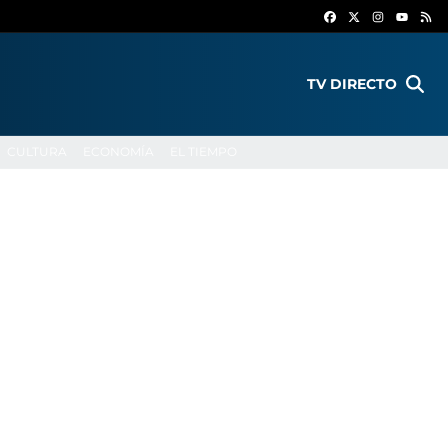
FACEBOOK
X
INSTAGR
RS
YOUTU
TV DIRECTO
CULTURA
ECONOMÍA
EL TIEMPO