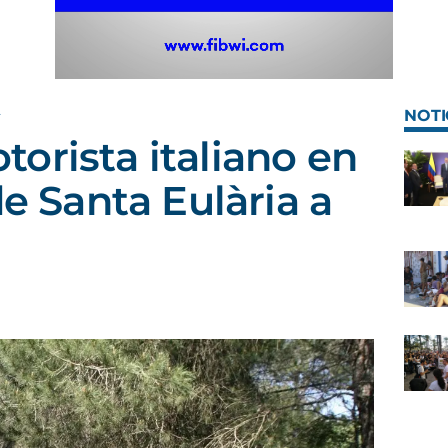
A
NOTI
orista italiano en
de Santa Eulària a