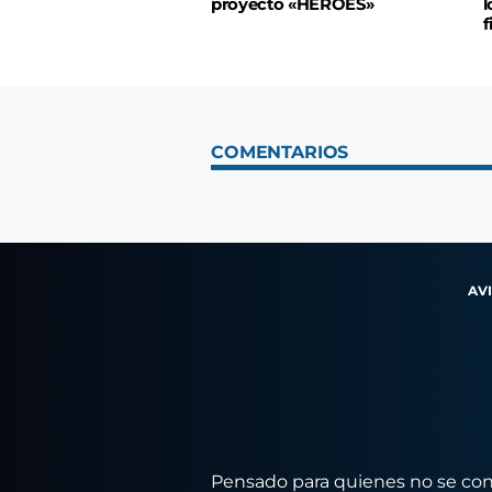
proyecto «HÉROES»
l
f
COMENTARIOS
AV
Pensado para quienes no se conf