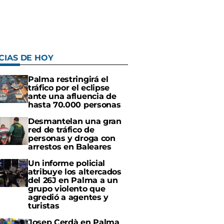
CIAS DE HOY
Palma restringirá el
tráfico por el eclipse
ante una afluencia de
hasta 70.000 personas
Desmantelan una gran
red de tráfico de
personas y droga con
arrestos en Baleares
Un informe policial
atribuye los altercados
del 26J en Palma a un
grupo violento que
agredió a agentes y
turistas
Josep Cerdà en Palma