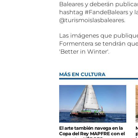
Baleares y deberán publica
hashtag #FandeBalears y la
@turismoislasbaleares.
Las imágenes que publiquen
Formentera se tendrán que 
'Better in Winter'.
MÁS EN CULTURA
El arte también navega en la
M
Copa del Rey MAPFRE con el
p