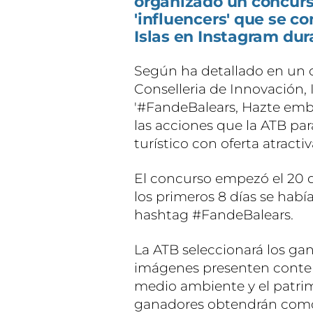
organizado un concurs
'influencers' que se c
Islas en Instagram dur
Según ha detallado en un 
Conselleria de Innovación, 
'#FandeBalears, Hazte embaj
las acciones que la ATB pa
turístico con oferta atracti
El concurso empezó el 20 de
los primeros 8 días se habí
hashtag #FandeBalears.
La ATB seleccionará los ga
imágenes presenten conten
medio ambiente y el patrimon
ganadores obtendrán como 