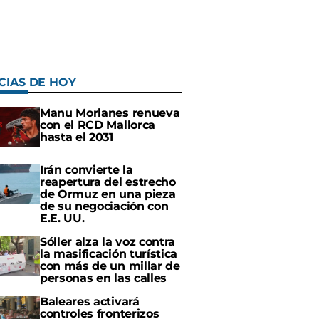
CIAS DE HOY
Manu Morlanes renueva
con el RCD Mallorca
hasta el 2031
Irán convierte la
reapertura del estrecho
de Ormuz en una pieza
de su negociación con
E.E. UU.
Sóller alza la voz contra
la masificación turística
con más de un millar de
personas en las calles
Baleares activará
controles fronterizos