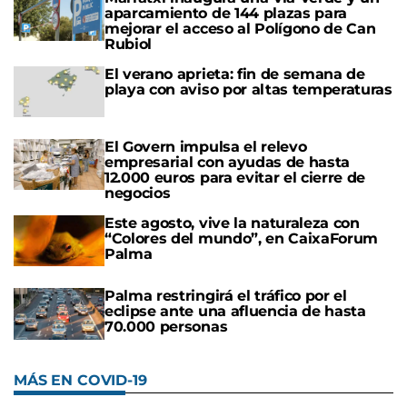
aparcamiento de 144 plazas para
mejorar el acceso al Polígono de Can
Rubiol
El verano aprieta: fin de semana de
playa con aviso por altas temperaturas
El Govern impulsa el relevo
empresarial con ayudas de hasta
12.000 euros para evitar el cierre de
negocios
Este agosto, vive la naturaleza con
“Colores del mundo”, en CaixaForum
Palma
Palma restringirá el tráfico por el
eclipse ante una afluencia de hasta
70.000 personas
MÁS EN COVID-19