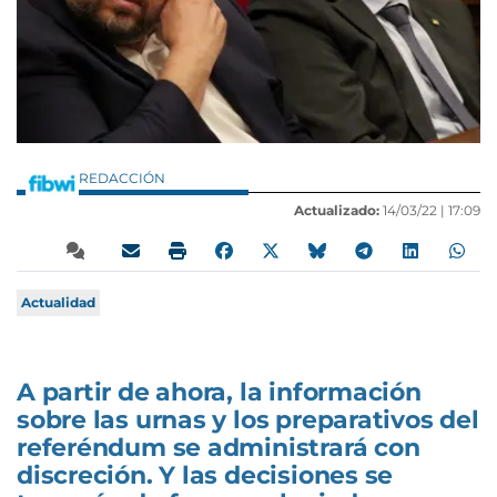
REDACCIÓN
Actualizado:
14/03/22 |
17:09
Actualidad
A partir de ahora, la información
sobre las urnas y los preparativos del
referéndum se administrará con
discreción. Y las decisiones se