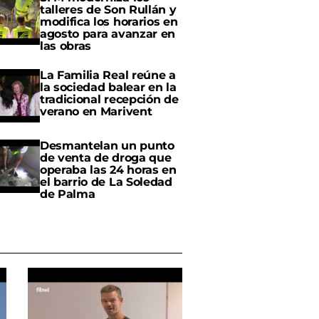
talleres de Son Rullán y
modifica los horarios en
agosto para avanzar en
las obras
La Familia Real reúne a
la sociedad balear en la
tradicional recepción de
verano en Marivent
Desmantelan un punto
de venta de droga que
operaba las 24 horas en
el barrio de La Soledad
de Palma