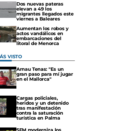
Dos nuevas pateras
elevan a 49 los
migrantes llegados este
viernes a Baleares
Aumentan los robos y
actos vandálicos en
embarcaciones del
litoral de Menorca
ÁS VISTO
Arnau Tenas: "Es un
gran paso para mí jugar
en el Mallorca"
Cargas policiales,
heridos y un detenido
tras manifestación
contra la saturación
turística en Palma
SFM moderniza los