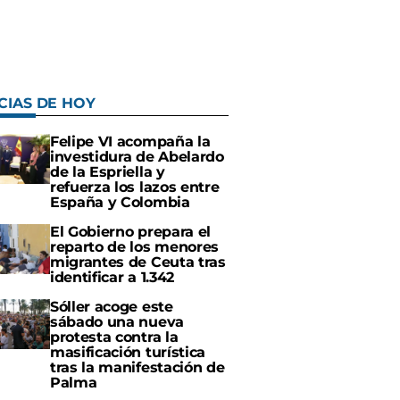
CIAS DE HOY
Felipe VI acompaña la
investidura de Abelardo
de la Espriella y
refuerza los lazos entre
España y Colombia
El Gobierno prepara el
reparto de los menores
migrantes de Ceuta tras
identificar a 1.342
Sóller acoge este
sábado una nueva
protesta contra la
masificación turística
tras la manifestación de
Palma