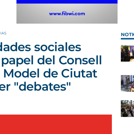
IAS
NOTI
dades sociales
 papel del Consell
 Model de Ciutat
er "debates"