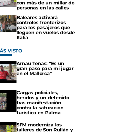
con más de un millar de
personas en las calles
Baleares activará
controles fronterizos
para los pasajeros que
lleguen en vuelos desde
Italia
ÁS VISTO
Arnau Tenas: "Es un
gran paso para mí jugar
en el Mallorca"
Cargas policiales,
heridos y un detenido
tras manifestación
contra la saturación
turística en Palma
SFM moderniza los
talleres de Son Rullán y