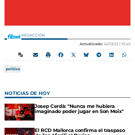
REDACCIÓN
Actualizado:
14/03/22 |
10:45
politica
NOTICIAS DE HOY
Josep Cerdà: "Nunca me hubiera
imaginado poder jugar en Son Moix"
El RCD Mallorca confirma el traspaso