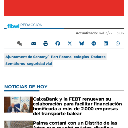
REDACCIÓN
Actualizado:
14/03/22 |
13:06
Ajuntament de Santanyí
Part Forana
colegios
Radares
Semáforos
seguridad vial
NOTICIAS DE HOY
CaixaBank y la FEBT renuevan su
colaboración para facilitar financiación
bonificada a más de 2.000 empresas
del transporte balear
Palma contará con un Distrito de las
Artes que reunirá música, diseño y