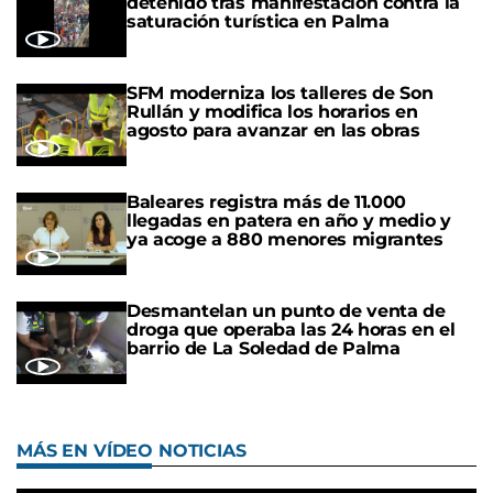
detenido tras manifestación contra la
saturación turística en Palma
SFM moderniza los talleres de Son
Rullán y modifica los horarios en
agosto para avanzar en las obras
Baleares registra más de 11.000
llegadas en patera en año y medio y
ya acoge a 880 menores migrantes
Desmantelan un punto de venta de
droga que operaba las 24 horas en el
barrio de La Soledad de Palma
MÁS EN VÍDEO NOTICIAS