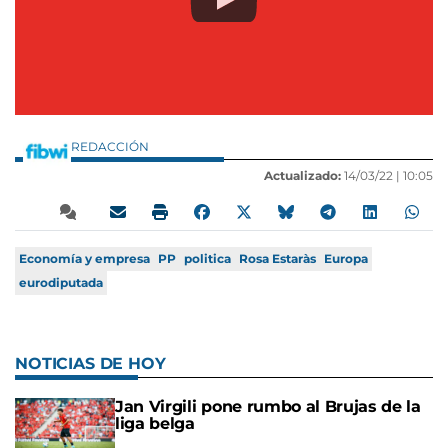
REDACCIÓN
Actualizado:
14/03/22 |
10:05
Economía y empresa
PP
politica
Rosa Estaràs
Europa
eurodiputada
NOTICIAS DE HOY
Jan Virgili pone rumbo al Brujas de la
liga belga