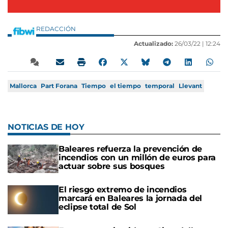
REDACCIÓN
Actualizado:
26/03/22 |
12:24
Mallorca
Part Forana
Tiempo
el tiempo
temporal
Llevant
NOTICIAS DE HOY
Baleares refuerza la prevención de
incendios con un millón de euros para
actuar sobre sus bosques
El riesgo extremo de incendios
marcará en Baleares la jornada del
eclipse total de Sol