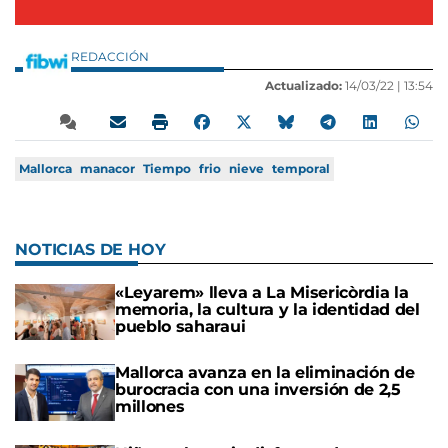
REDACCIÓN
Actualizado:
14/03/22 |
13:54
Mallorca
manacor
Tiempo
frio
nieve
temporal
NOTICIAS DE HOY
«Leyarem» lleva a La Misericòrdia la
memoria, la cultura y la identidad del
pueblo saharaui
Mallorca avanza en la eliminación de
burocracia con una inversión de 2,5
millones