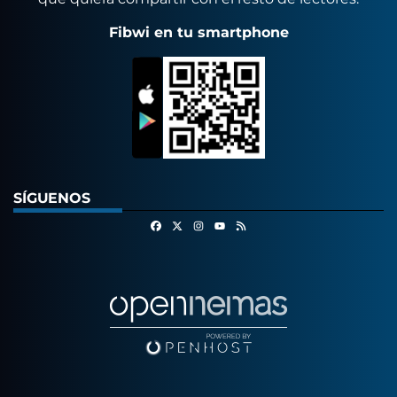
Fibwi en tu smartphone
SÍGUENOS
Facebook
X
Instagram
RSS
Youtube