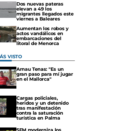
Dos nuevas pateras
elevan a 49 los
migrantes llegados este
viernes a Baleares
Aumentan los robos y
actos vandálicos en
embarcaciones del
litoral de Menorca
ÁS VISTO
Arnau Tenas: "Es un
gran paso para mí jugar
en el Mallorca"
Cargas policiales,
heridos y un detenido
tras manifestación
contra la saturación
turística en Palma
SFM moderniza los