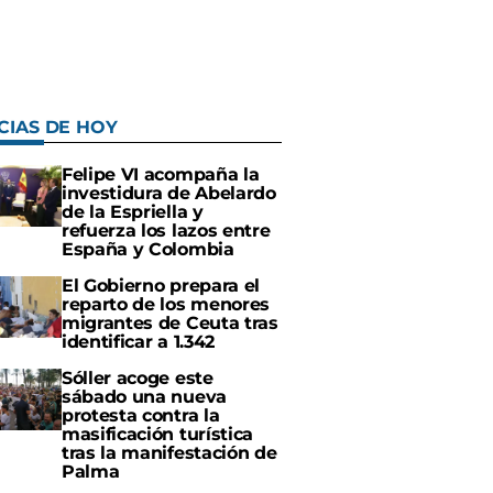
CIAS DE HOY
Felipe VI acompaña la
investidura de Abelardo
de la Espriella y
refuerza los lazos entre
España y Colombia
El Gobierno prepara el
reparto de los menores
migrantes de Ceuta tras
identificar a 1.342
Sóller acoge este
sábado una nueva
protesta contra la
masificación turística
tras la manifestación de
Palma