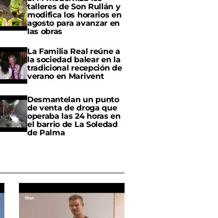
talleres de Son Rullán y
modifica los horarios en
agosto para avanzar en
las obras
La Familia Real reúne a
la sociedad balear en la
tradicional recepción de
verano en Marivent
Desmantelan un punto
de venta de droga que
operaba las 24 horas en
el barrio de La Soledad
de Palma