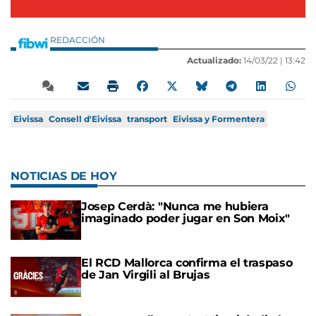
REDACCIÓN
Actualizado:
14/03/22 |
13:42
Eivissa
Consell d'Eivissa
transport
Eivissa y Formentera
NOTICIAS DE HOY
Josep Cerdà: "Nunca me hubiera
imaginado poder jugar en Son Moix"
El RCD Mallorca confirma el traspaso
de Jan Virgili al Brujas