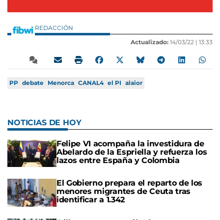
REDACCIÓN
Actualizado:
14/03/22 |
13:33
PP
debate
Menorca
CANAL4
el PI
alaior
NOTICIAS DE HOY
Felipe VI acompaña la investidura de
Abelardo de la Espriella y refuerza los
lazos entre España y Colombia
El Gobierno prepara el reparto de los
menores migrantes de Ceuta tras
identificar a 1.342