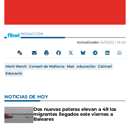
REDACCIÓN
Actualizado:
14/03/22 |
15:43
Martí March
Consell de Mallorca
Maó
educación
Caimari
Educació
NOTICIAS DE HOY
Dos nuevas pateras elevan a 49 los
migrantes llegados este viernes a
Baleares