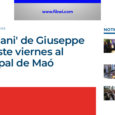
IAS
NOTI
nani' de Giuseppe
ste viernes al
ipal de Maó