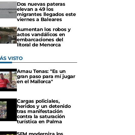
Dos nuevas pateras
elevan a 49 los
migrantes llegados este
viernes a Baleares
Aumentan los robos y
actos vandálicos en
embarcaciones del
litoral de Menorca
ÁS VISTO
Arnau Tenas: "Es un
gran paso para mí jugar
en el Mallorca"
Cargas policiales,
heridos y un detenido
tras manifestación
contra la saturación
turística en Palma
SFM moderniza los