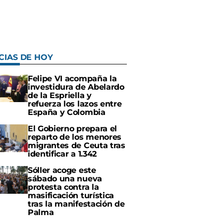
CIAS DE HOY
Felipe VI acompaña la
investidura de Abelardo
de la Espriella y
refuerza los lazos entre
España y Colombia
El Gobierno prepara el
reparto de los menores
migrantes de Ceuta tras
identificar a 1.342
Sóller acoge este
sábado una nueva
protesta contra la
masificación turística
tras la manifestación de
Palma