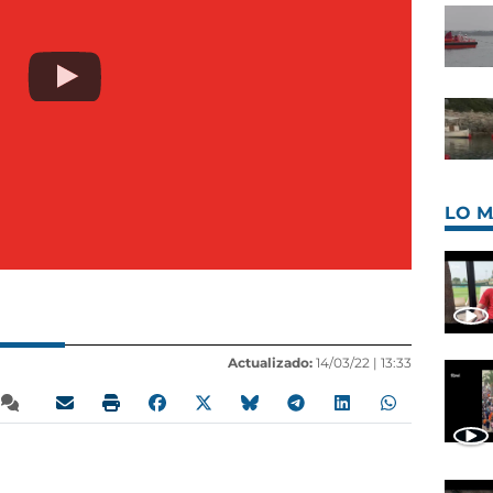
LO M
Actualizado:
14/03/22 |
13:33