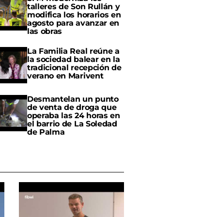
talleres de Son Rullán y
modifica los horarios en
agosto para avanzar en
las obras
La Familia Real reúne a
la sociedad balear en la
tradicional recepción de
verano en Marivent
Desmantelan un punto
de venta de droga que
operaba las 24 horas en
el barrio de La Soledad
de Palma