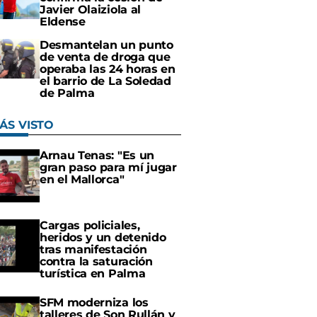
Javier Olaiziola al
Eldense
Desmantelan un punto
de venta de droga que
operaba las 24 horas en
el barrio de La Soledad
de Palma
ÁS VISTO
Arnau Tenas: "Es un
gran paso para mí jugar
en el Mallorca"
Cargas policiales,
heridos y un detenido
tras manifestación
contra la saturación
turística en Palma
SFM moderniza los
talleres de Son Rullán y