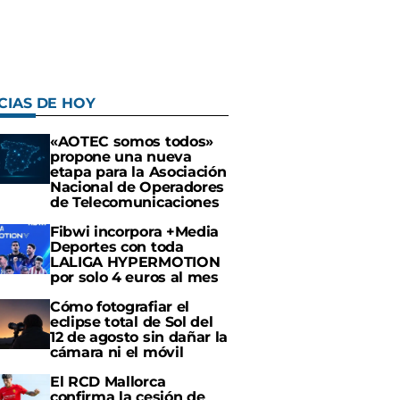
CIAS DE HOY
«AOTEC somos todos»
propone una nueva
etapa para la Asociación
Nacional de Operadores
de Telecomunicaciones
Fibwi incorpora +Media
Deportes con toda
LALIGA HYPERMOTION
por solo 4 euros al mes
Cómo fotografiar el
eclipse total de Sol del
12 de agosto sin dañar la
cámara ni el móvil
El RCD Mallorca
confirma la cesión de