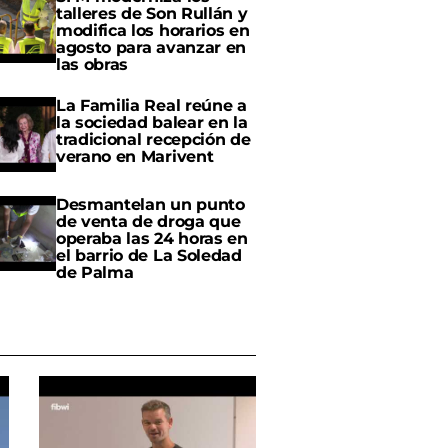
talleres de Son Rullán y
modifica los horarios en
agosto para avanzar en
las obras
La Familia Real reúne a
la sociedad balear en la
tradicional recepción de
verano en Marivent
Desmantelan un punto
de venta de droga que
operaba las 24 horas en
el barrio de La Soledad
de Palma