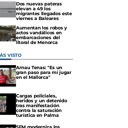
Dos nuevas pateras
elevan a 49 los
migrantes llegados este
viernes a Baleares
Aumentan los robos y
actos vandálicos en
embarcaciones del
litoral de Menorca
ÁS VISTO
Arnau Tenas: "Es un
gran paso para mí jugar
en el Mallorca"
Cargas policiales,
heridos y un detenido
tras manifestación
contra la saturación
turística en Palma
SFM moderniza los