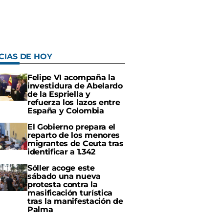
CIAS DE HOY
Felipe VI acompaña la
investidura de Abelardo
de la Espriella y
refuerza los lazos entre
España y Colombia
El Gobierno prepara el
reparto de los menores
migrantes de Ceuta tras
identificar a 1.342
Sóller acoge este
sábado una nueva
protesta contra la
masificación turística
tras la manifestación de
Palma