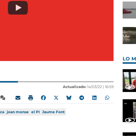
LO M
Actualizado:
14/03/22 |
16:59
ica
joan monse
el PI
Jaume Font