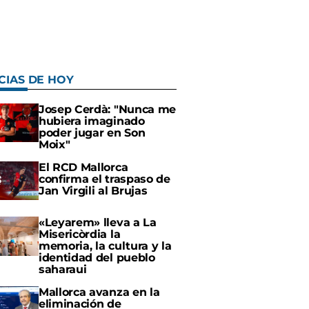
CIAS DE HOY
Josep Cerdà: "Nunca me
hubiera imaginado
poder jugar en Son
Moix"
El RCD Mallorca
confirma el traspaso de
Jan Virgili al Brujas
«Leyarem» lleva a La
Misericòrdia la
memoria, la cultura y la
identidad del pueblo
saharaui
Mallorca avanza en la
eliminación de