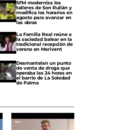
SFM moderniza los
talleres de Son Rullán y
modifica los horarios en
agosto para avanzar en
las obras
La Familia Real reúne a
la sociedad balear en la
tradicional recepción de
verano en Marivent
Desmantelan un punto
de venta de droga que
operaba las 24 horas en
el barrio de La Soledad
de Palma