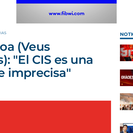
IAS
NOTI
oa (Veus
): "El CIS es una
e imprecisa"