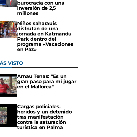
burocracia con una
inversión de 2,5
millones
Niños saharauis
disfrutan de una
jornada en Katmandu
Park dentro del
programa «Vacaciones
en Paz»
ÁS VISTO
Arnau Tenas: "Es un
gran paso para mí jugar
en el Mallorca"
Cargas policiales,
heridos y un detenido
tras manifestación
contra la saturación
turística en Palma