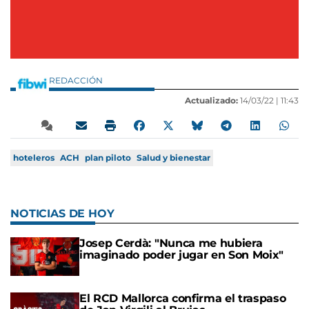
REDACCIÓN
Actualizado:
14/03/22 |
11:43
hoteleros
ACH
plan piloto
Salud y bienestar
NOTICIAS DE HOY
Josep Cerdà: "Nunca me hubiera
imaginado poder jugar en Son Moix"
El RCD Mallorca confirma el traspaso