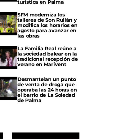
turística en Palma
SFM moderniza los
talleres de Son Rullán y
modifica los horarios en
agosto para avanzar en
las obras
La Familia Real reúne a
la sociedad balear en la
tradicional recepción de
verano en Marivent
Desmantelan un punto
de venta de droga que
operaba las 24 horas en
el barrio de La Soledad
de Palma