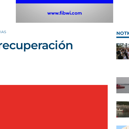
IAS
NOTI
 recuperación