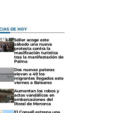
CIAS DE HOY
Sóller acoge este
sábado una nueva
protesta contra la
masificación turística
tras la manifestación de
Palma
Dos nuevas pateras
elevan a 49 los
migrantes llegados este
viernes a Baleares
Aumentan los robos y
actos vandálicos en
embarcaciones del
litoral de Menorca
El Consell estrena una