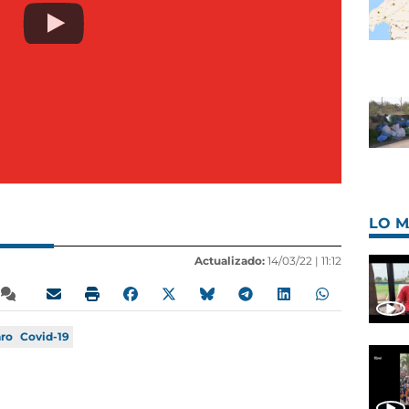
LO M
Actualizado:
14/03/22 |
11:12
ro
Covid-19