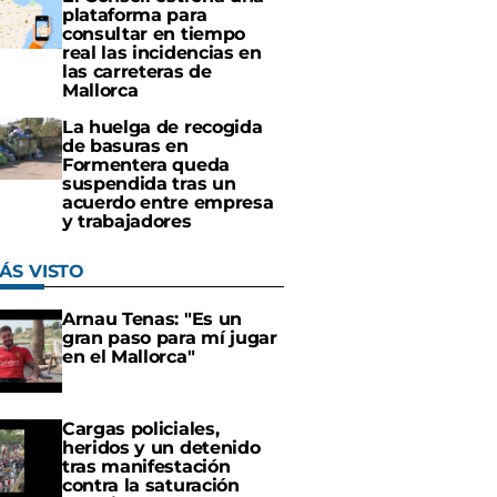
plataforma para
consultar en tiempo
real las incidencias en
las carreteras de
Mallorca
La huelga de recogida
de basuras en
Formentera queda
suspendida tras un
acuerdo entre empresa
y trabajadores
ÁS VISTO
Arnau Tenas: "Es un
gran paso para mí jugar
en el Mallorca"
Cargas policiales,
heridos y un detenido
tras manifestación
contra la saturación