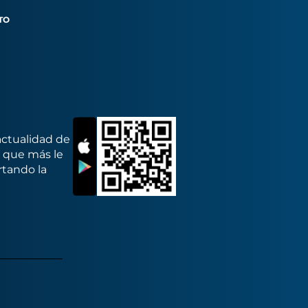
TO
actualidad de
s que más le
rtando la