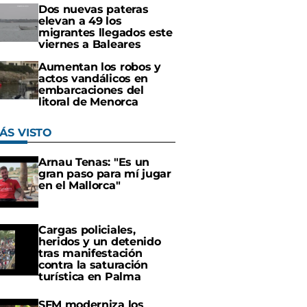
Dos nuevas pateras
elevan a 49 los
migrantes llegados este
viernes a Baleares
Aumentan los robos y
actos vandálicos en
embarcaciones del
litoral de Menorca
ÁS VISTO
Arnau Tenas: "Es un
gran paso para mí jugar
en el Mallorca"
Cargas policiales,
heridos y un detenido
tras manifestación
contra la saturación
turística en Palma
SFM moderniza los