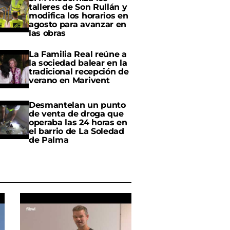
talleres de Son Rullán y
modifica los horarios en
agosto para avanzar en
las obras
La Familia Real reúne a
la sociedad balear en la
tradicional recepción de
verano en Marivent
Desmantelan un punto
de venta de droga que
operaba las 24 horas en
el barrio de La Soledad
de Palma