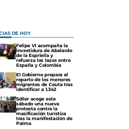
CIAS DE HOY
Felipe VI acompaña la
investidura de Abelardo
de la Espriella y
refuerza los lazos entre
España y Colombia
El Gobierno prepara el
reparto de los menores
migrantes de Ceuta tras
identificar a 1.342
Sóller acoge este
sábado una nueva
protesta contra la
masificación turística
tras la manifestación de
Palma