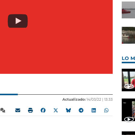
LO M
Actualizado:
14/03/22 |
13:33