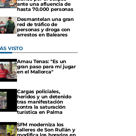
ante una afluencia de
hasta 70.000 personas
Desmantelan una gran
red de tráfico de
personas y droga con
arrestos en Baleares
ÁS VISTO
Arnau Tenas: "Es un
gran paso para mí jugar
en el Mallorca"
Cargas policiales,
heridos y un detenido
tras manifestación
contra la saturación
turística en Palma
SFM moderniza los
talleres de Son Rullán y
modifica los horarios en