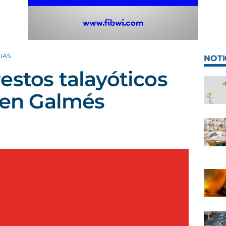
IAS
NOTI
estos talayóticos
d'en Galmés