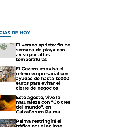
CIAS DE HOY
El verano aprieta: fin de
semana de playa con
aviso por altas
temperaturas
El Govern impulsa el
relevo empresarial con
ayudas de hasta 12.000
euros para evitar el
cierre de negocios
Este agosto, vive la
naturaleza con “Colores
del mundo”, en
CaixaForum Palma
Palma restringirá el
tráfico por el eclipse