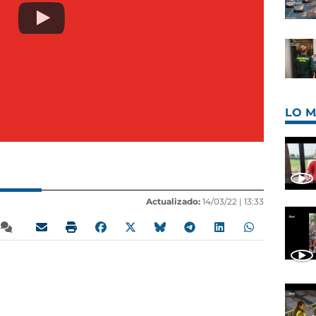
LO M
Actualizado:
14/03/22 |
13:33