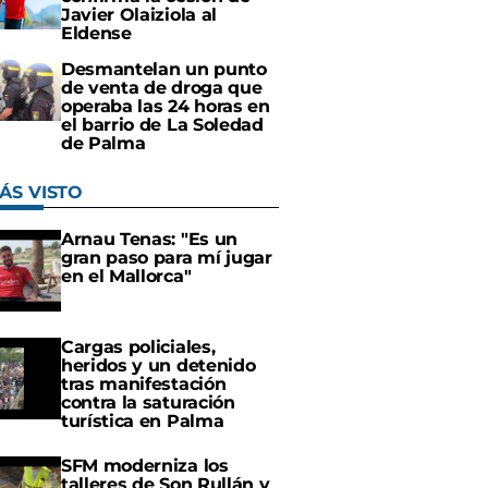
Javier Olaiziola al
Eldense
Desmantelan un punto
de venta de droga que
operaba las 24 horas en
el barrio de La Soledad
de Palma
ÁS VISTO
Arnau Tenas: "Es un
gran paso para mí jugar
en el Mallorca"
Cargas policiales,
heridos y un detenido
tras manifestación
contra la saturación
turística en Palma
SFM moderniza los
talleres de Son Rullán y