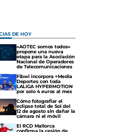
CIAS DE HOY
«AOTEC somos todos»
propone una nueva
etapa para la Asociación
Nacional de Operadores
de Telecomunicaciones
Fibwi incorpora +Media
Deportes con toda
LALIGA HYPERMOTION
por solo 4 euros al mes
Cómo fotografiar el
eclipse total de Sol del
12 de agosto sin dañar la
cámara ni el móvil
El RCD Mallorca
confirma la cesión de