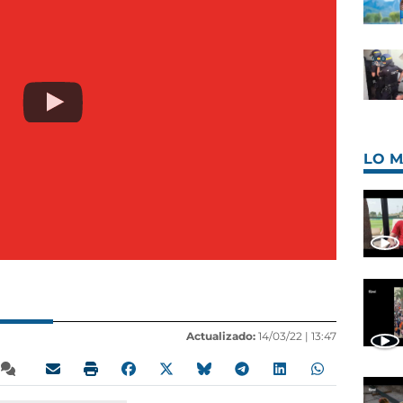
LO M
Actualizado:
14/03/22 |
13:47