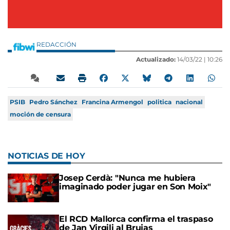
REDACCIÓN
Actualizado:
14/03/22 |
10:26
PSIB
Pedro Sánchez
Francina Armengol
politica
nacional
moción de censura
NOTICIAS DE HOY
Josep Cerdà: "Nunca me hubiera
imaginado poder jugar en Son Moix"
El RCD Mallorca confirma el traspaso
de Jan Virgili al Brujas