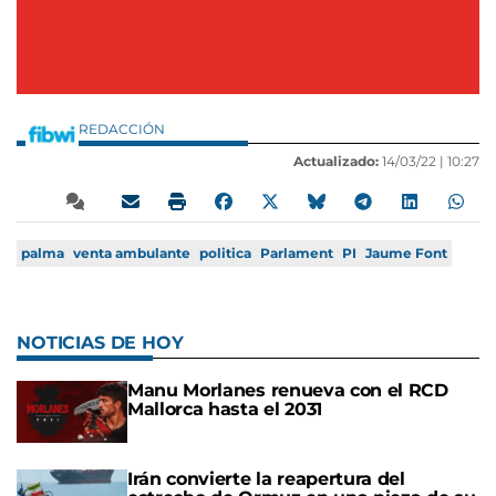
REDACCIÓN
Actualizado:
14/03/22 |
10:27
palma
venta ambulante
politica
Parlament
PI
Jaume Font
NOTICIAS DE HOY
Manu Morlanes renueva con el RCD
Mallorca hasta el 2031
Irán convierte la reapertura del