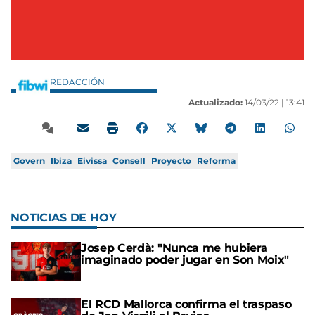
REDACCIÓN
Actualizado:
14/03/22 |
13:41
Govern
Ibiza
Eivissa
Consell
Proyecto
Reforma
NOTICIAS DE HOY
Josep Cerdà: "Nunca me hubiera
imaginado poder jugar en Son Moix"
El RCD Mallorca confirma el traspaso