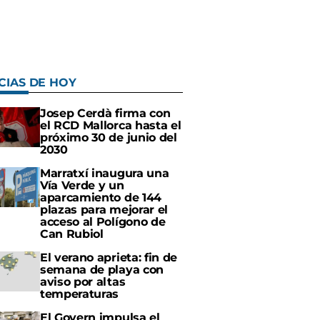
CIAS DE HOY
Josep Cerdà firma con
el RCD Mallorca hasta el
próximo 30 de junio del
2030
Marratxí inaugura una
Vía Verde y un
aparcamiento de 144
plazas para mejorar el
acceso al Polígono de
Can Rubiol
El verano aprieta: fin de
semana de playa con
aviso por altas
temperaturas
El Govern impulsa el