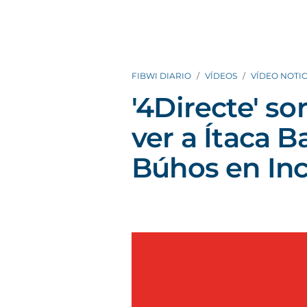
FIBWI DIARIO
VÍDEOS
VÍDEO NOTIC
'4Directe' so
ver a Ítaca B
Búhos en In