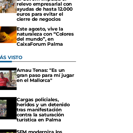
relevo empresarial con
ayudas de hasta 12.000
euros para evitar el
cierre de negocios
Este agosto, vive la
naturaleza con “Colores
del mundo”, en
CaixaForum Palma
ÁS VISTO
Arnau Tenas: "Es un
gran paso para mí jugar
en el Mallorca"
Cargas policiales,
heridos y un detenido
tras manifestación
contra la saturación
turística en Palma
SFM moderniza los