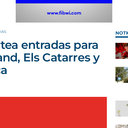
IAS
NOTI
rtea entradas para
and, Els Catarres y
ca