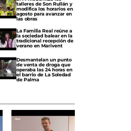
talleres de Son Rullán y
modifica los horarios en
agosto para avanzar en
las obras
La Familia Real reúne a
la sociedad balear en la
tradicional recepción de
verano en Marivent
Desmantelan un punto
de venta de droga que
operaba las 24 horas en
el barrio de La Soledad
de Palma