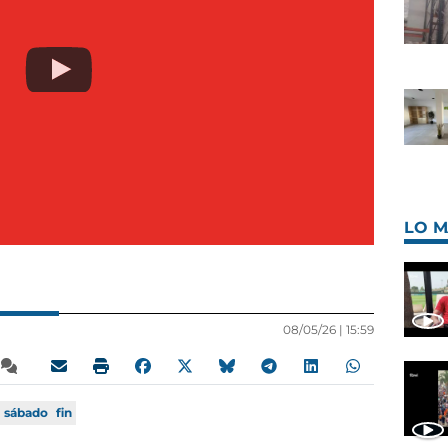
LO M
08/05/26 |
15:59
sábado
fin