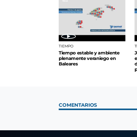
TIEMPO
T
Tiempo estable y ambiente
J
plenamente veraniego en
e
Baleares
d
p
COMENTARIOS