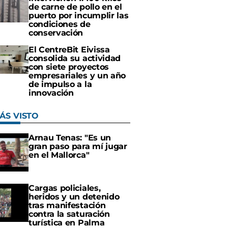
de carne de pollo en el
puerto por incumplir las
condiciones de
conservación
El CentreBit Eivissa
consolida su actividad
con siete proyectos
empresariales y un año
de impulso a la
innovación
ÁS VISTO
Arnau Tenas: "Es un
gran paso para mí jugar
en el Mallorca"
Cargas policiales,
heridos y un detenido
tras manifestación
contra la saturación
turística en Palma