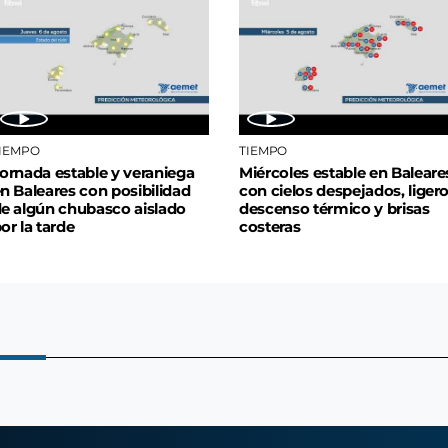
IEMPO
TIEMPO
ornada estable y veraniega
Miércoles estable en Baleare
n Baleares con posibilidad
con cielos despejados, liger
e algún chubasco aislado
descenso térmico y brisas
or la tarde
costeras