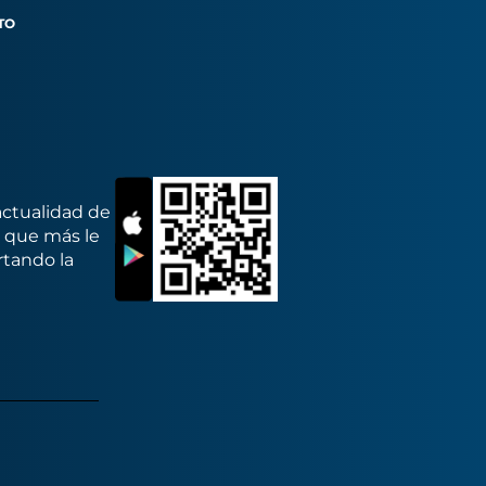
TO
actualidad de
s que más le
rtando la