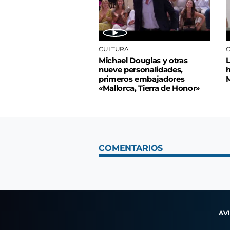
CULTURA
C
Michael Douglas y otras
L
nueve personalidades,
h
primeros embajadores
M
«Mallorca, Tierra de Honor»
COMENTARIOS
AV