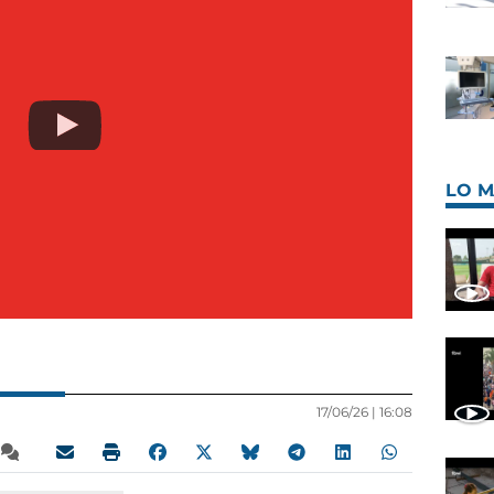
LO M
17/06/26 |
16:08