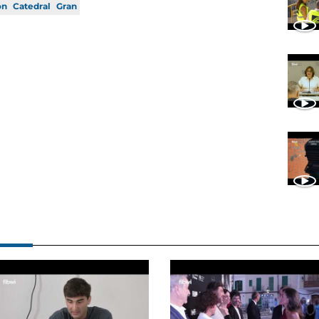
ón
Catedral
Gran