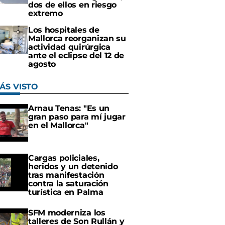
dos de ellos en riesgo
extremo
Los hospitales de
Mallorca reorganizan su
actividad quirúrgica
ante el eclipse del 12 de
agosto
ÁS VISTO
Arnau Tenas: "Es un
gran paso para mí jugar
en el Mallorca"
Cargas policiales,
heridos y un detenido
tras manifestación
contra la saturación
turística en Palma
SFM moderniza los
talleres de Son Rullán y