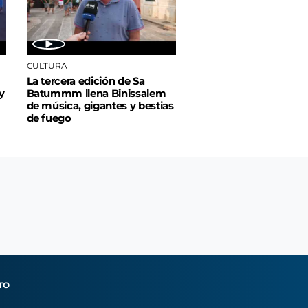
CULTURA
La tercera edición de Sa
y
Batummm llena Binissalem
de música, gigantes y bestias
de fuego
TO