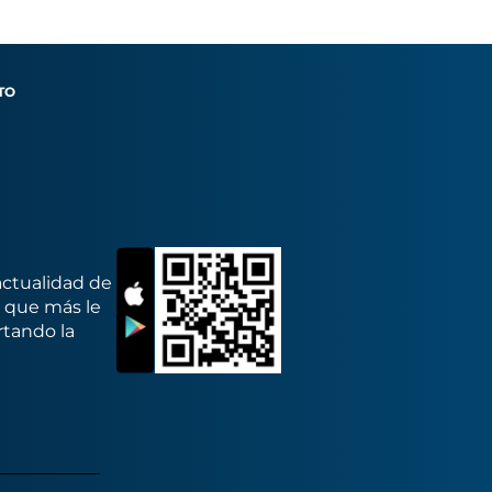
TO
actualidad de
s que más le
rtando la