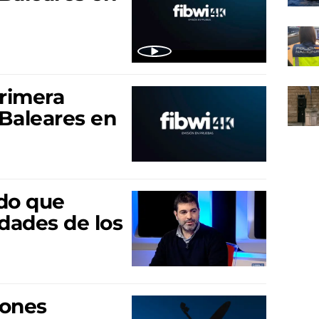
primera
 Baleares en
ado que
idades de los
iones