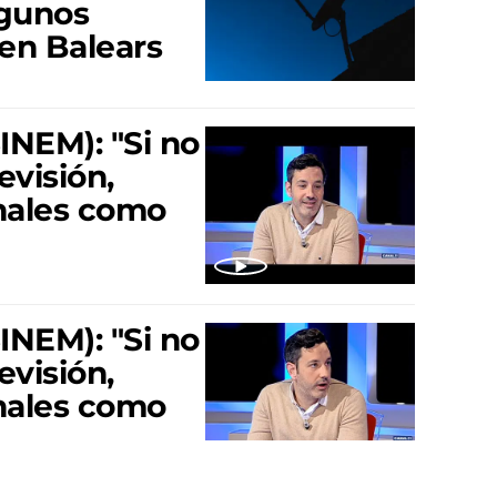
lgunos
 en Balears
NEM): "Si no
evisión,
nales como
NEM): "Si no
evisión,
nales como