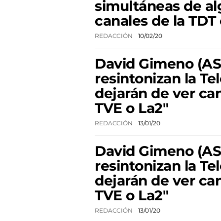
simultáneas de a
canales de la TDT
REDACCIÓN
10/02/20
David Gimeno (ASI
resintonizan la Tel
dejarán de ver ca
TVE o La2"
REDACCIÓN
13/01/20
David Gimeno (ASI
resintonizan la Tel
dejarán de ver ca
TVE o La2"
REDACCIÓN
13/01/20