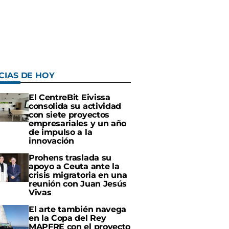
CIAS DE HOY
El CentreBit Eivissa
consolida su actividad
con siete proyectos
empresariales y un año
de impulso a la
innovación
Prohens traslada su
apoyo a Ceuta ante la
crisis migratoria en una
reunión con Juan Jesús
Vivas
El arte también navega
en la Copa del Rey
MAPFRE con el proyecto