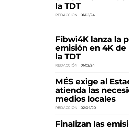
la TDT
REDACCIÓN
01/02/24
Fibwi4K lanza la 
emisión en 4K de
la TDT
REDACCIÓN
01/02/24
MÉS exige al Est
atienda las neces
medios locales
REDACCIÓN
02/04/20
Finalizan las emis