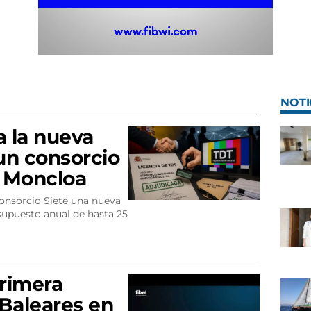
NOTI
a la nueva
 un consorcio
a Moncloa
consorcio Siete una nueva
supuesto anual de hasta 25
primera
 Baleares en