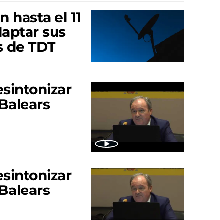
n hasta el 11
daptar sus
s de TDT
esintonizar
 Balears
esintonizar
 Balears