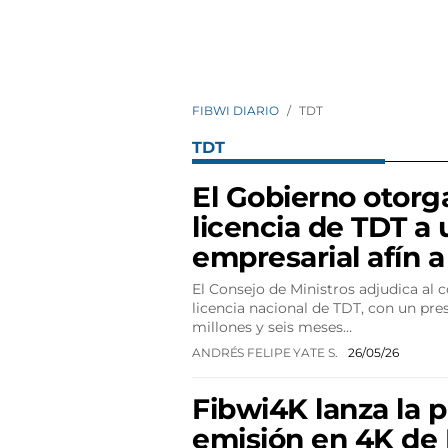
FIBWI DIARIO
TDT
TDT
El Gobierno otorg
licencia de TDT a
empresarial afín 
El Consejo de Ministros adjudica al 
licencia nacional de TDT, con un pre
millones y seis meses…
ANDRÉS FELIPE YATE S.
26/05/26
Fibwi4K lanza la 
emisión en 4K de