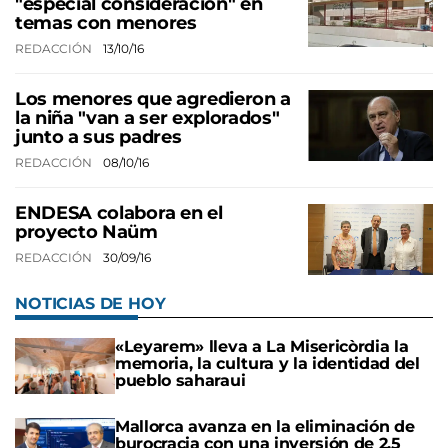
"especial consideración" en
temas con menores
REDACCIÓN
13/10/16
Los menores que agredieron a
la niña "van a ser explorados"
junto a sus padres
REDACCIÓN
08/10/16
ENDESA colabora en el
proyecto Naüm
REDACCIÓN
30/09/16
NOTICIAS DE HOY
«Leyarem» lleva a La Misericòrdia la
memoria, la cultura y la identidad del
pueblo saharaui
Mallorca avanza en la eliminación de
burocracia con una inversión de 2,5