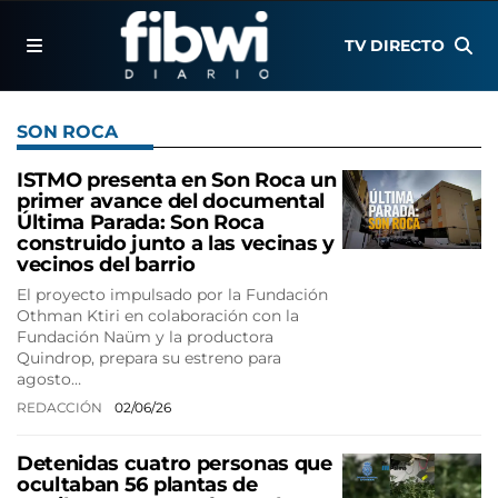
TV DIRECTO
SON ROCA
ISTMO presenta en Son Roca un
primer avance del documental
Última Parada: Son Roca
construido junto a las vecinas y
vecinos del barrio
El proyecto impulsado por la Fundación
Othman Ktiri en colaboración con la
Fundación Naüm y la productora
Quindrop, prepara su estreno para
agosto…
REDACCIÓN
02/06/26
Detenidas cuatro personas que
ocultaban 56 plantas de