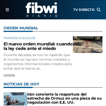
TV DIRECTO
ORDEN MUNDIAL
FRANCISCO ALCALDE
El nuevo orden mundial: cuando
la ley cede ante el miedo
Durante décadas se nos ha repetido que
el mundo se rige por normas, tratados y
organismos internacionales creados para
evitar que la fuerza se…
03/01/26
NOTICIAS DE HOY
Irán convierte la reapertura del
estrecho de Ormuz en una pieza de su
negociación con E.E. UU.