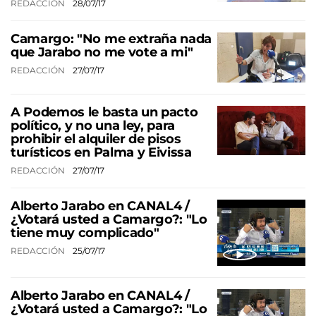
REDACCIÓN
28/07/17
Camargo: "No me extraña nada
que Jarabo no me vote a mi"
REDACCIÓN
27/07/17
A Podemos le basta un pacto
político, y no una ley, para
prohibir el alquiler de pisos
turísticos en Palma y Eivissa
REDACCIÓN
27/07/17
Alberto Jarabo en CANAL4 /
¿Votará usted a Camargo?: "Lo
tiene muy complicado"
REDACCIÓN
25/07/17
Alberto Jarabo en CANAL4 /
¿Votará usted a Camargo?: "Lo