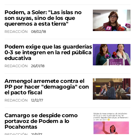
Podem, a Soler: "Las islas no
son suyas, sino de los que
queremos a esta tierra"
REDACCIÓN
08/02/18
Podem exige que las guarderías
0-3 se integren en la red pública
educativa
REDACCIÓN
26/01/18
Armengol arremete contra el
PP por hacer "demagogia" con
el pacto fiscal
REDACCIÓN
12/12/17
Camargo se despide como
portavoz de Podem a lo
Pocahontas
REDACCIÓN
21/11/17