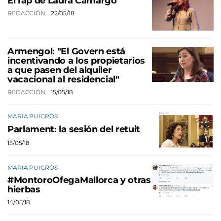
El rap de Laura Camargo
REDACCIÓN
22/05/18
Armengol: "El Govern está
incentivando a los propietarios
a que pasen del alquiler
vacacional al residencial"
REDACCIÓN
15/05/18
MARIA PUIGRÒS
Parlament: la sesión del retuit
15/05/18
MARIA PUIGRÒS
#MontoroOfegaMallorca y otras
hierbas
14/05/18