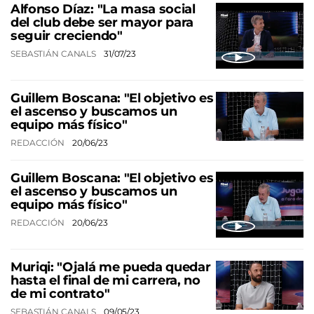
Alfonso Díaz: "La masa social
del club debe ser mayor para
seguir creciendo"
SEBASTIÁN CANALS
31/07/23
Guillem Boscana: "El objetivo es
el ascenso y buscamos un
equipo más físico"
REDACCIÓN
20/06/23
Guillem Boscana: "El objetivo es
el ascenso y buscamos un
equipo más físico"
REDACCIÓN
20/06/23
Muriqi: "Ojalá me pueda quedar
hasta el final de mi carrera, no
de mi contrato"
SEBASTIÁN CANALS
09/05/23