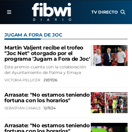
TV DIRECTO
JUGAM A FORA DE JOC
Martin Valjent recibe el trofeo
"Joc Net" otorgado por el
programa 'Jugam a Fora de Joc'
Este premio cuenta con la colaboración
del Ayuntamiento de Palma y Emaya
VICTORIA PELLICER
21/07/26
Arrasate: "No estamos teniendo
fortuna con los horarios"
SEBASTIÁN CANALS
12/11/24
Arrasate: "No estamos teniendo
fortuna con los horarios"