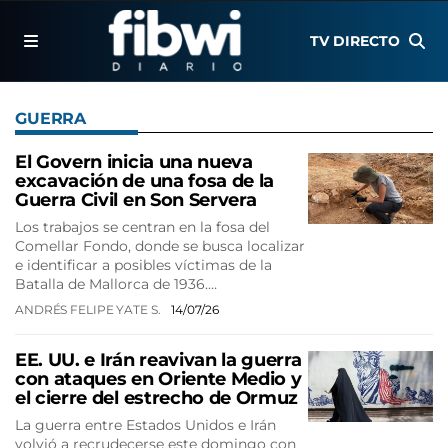
TV DIRECTO
GUERRA
El Govern inicia una nueva
excavación de una fosa de la
Guerra Civil en Son Servera
Los trabajos se centran en la fosa del
Comellar Fondo, donde se busca localizar
e identificar a posibles víctimas de la
Batalla de Mallorca de 1936.…
ANDRÉS FELIPE YATE S.
14/07/26
EE. UU. e Irán reavivan la guerra
con ataques en Oriente Medio y
el cierre del estrecho de Ormuz
La guerra entre Estados Unidos e Irán
volvió a recrudecerse este domingo con