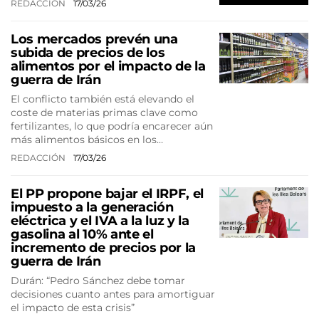
REDACCIÓN
17/03/26
Los mercados prevén una
subida de precios de los
alimentos por el impacto de la
guerra de Irán
El conflicto también está elevando el
coste de materias primas clave como
fertilizantes, lo que podría encarecer aún
más alimentos básicos en los…
REDACCIÓN
17/03/26
El PP propone bajar el IRPF, el
impuesto a la generación
eléctrica y el IVA a la luz y la
gasolina al 10% ante el
incremento de precios por la
guerra de Irán
Durán: “Pedro Sánchez debe tomar
decisiones cuanto antes para amortiguar
el impacto de esta crisis”