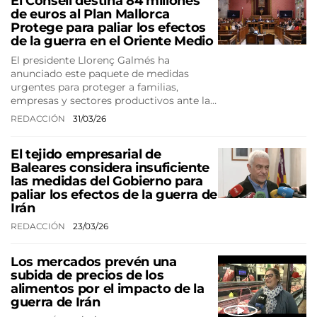
El Consell destina 84 millones
de euros al Plan Mallorca
Protege para paliar los efectos
de la guerra en el Oriente Medio
El presidente Llorenç Galmés ha
anunciado este paquete de medidas
urgentes para proteger a familias,
empresas y sectores productivos ante la…
REDACCIÓN
31/03/26
El tejido empresarial de
Baleares considera insuficiente
las medidas del Gobierno para
paliar los efectos de la guerra de
Irán
REDACCIÓN
23/03/26
Los mercados prevén una
subida de precios de los
alimentos por el impacto de la
guerra de Irán