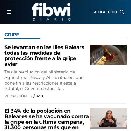
TV DIRECTO
GRIPE
Se levantan en las Illes Balears
todas las medidas de
protección frente a la gripe
aviar
Tras la resolución del Ministerio de
Agricultura, Pesca y Alimentación, que
pone fin a las restricciones a escala
estatal, el Govern destaca la…
REDACCIÓN
16/04/26
El 34% de la población en
Baleares se ha vacunado contra
la gripe en la última campaña,
31.300 personas más que en