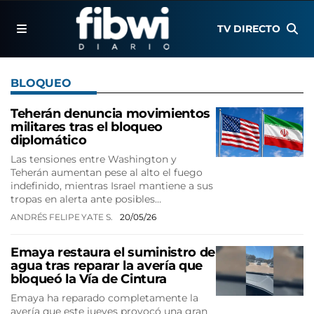
TV DIRECTO
BLOQUEO
Teherán denuncia movimientos
militares tras el bloqueo
diplomático
Las tensiones entre Washington y
Teherán aumentan pese al alto el fuego
indefinido, mientras Israel mantiene a sus
tropas en alerta ante posibles…
ANDRÉS FELIPE YATE S.
20/05/26
Emaya restaura el suministro de
agua tras reparar la avería que
bloqueó la Vía de Cintura
Emaya ha reparado completamente la
avería que este jueves provocó una gran