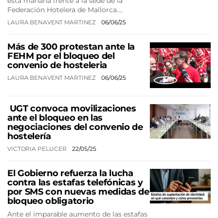
esta mañana frente a la sede de la
Federación Hotelera de Mallorca.…
LAURA BENAVENT MARTINEZ
06/06/25
Más de 300 protestan ante la
FEHM por el bloqueo del
convenio de hosteleria
LAURA BENAVENT MARTINEZ
06/06/25
​ UGT convoca movilizaciones
ante el bloqueo en las
negociaciones del convenio de
hostelería
VICTORIA PELLICER
22/05/25
El Gobierno refuerza la lucha
contra las estafas telefónicas y
por SMS con nuevas medidas de
bloqueo obligatorio
Ante el imparable aumento de las estafas