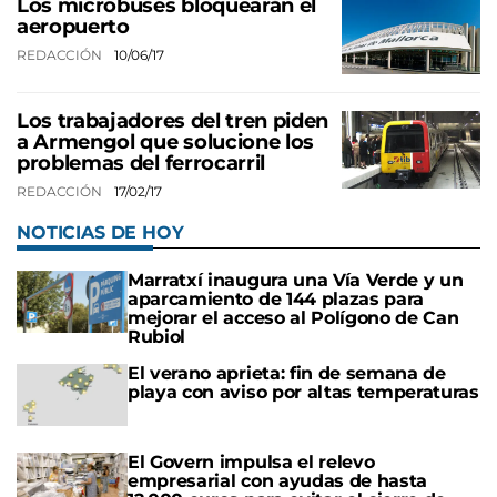
Los microbuses bloquearán el
aeropuerto
REDACCIÓN
10/06/17
Los trabajadores del tren piden
a Armengol que solucione los
problemas del ferrocarril
REDACCIÓN
17/02/17
NOTICIAS DE HOY
Marratxí inaugura una Vía Verde y un
aparcamiento de 144 plazas para
mejorar el acceso al Polígono de Can
Rubiol
El verano aprieta: fin de semana de
playa con aviso por altas temperaturas
El Govern impulsa el relevo
empresarial con ayudas de hasta