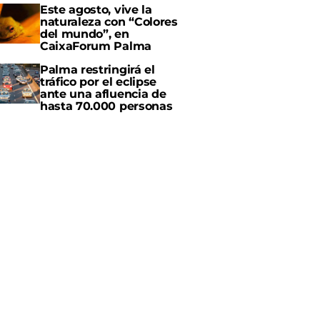
Este agosto, vive la
naturaleza con “Colores
del mundo”, en
CaixaForum Palma
Palma restringirá el
tráfico por el eclipse
ante una afluencia de
hasta 70.000 personas