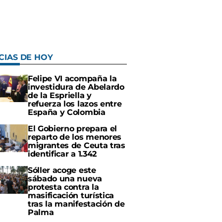
CIAS DE HOY
Felipe VI acompaña la
investidura de Abelardo
de la Espriella y
refuerza los lazos entre
España y Colombia
El Gobierno prepara el
reparto de los menores
migrantes de Ceuta tras
identificar a 1.342
Sóller acoge este
sábado una nueva
protesta contra la
masificación turística
tras la manifestación de
Palma