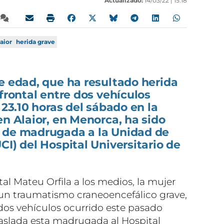
Actualizado:
14/03/22 |
15:18
laior
herida grave
e edad, que ha resultado herida
 frontal entre dos vehículos
 23.10 horas del sábado en la
en Alaior, en Menorca, ha sido
 de madrugada a la Unidad de
CI) del Hospital Universitario de
l Mateu Orfila a los medios, la mujer
 un traumatismo craneoencefálico grave,
 dos vehículos ocurrido este pasado
raslada esta madrugada al Hospital