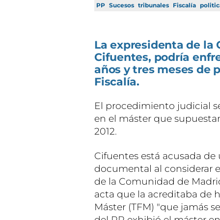
PP
Sucesos
tribunales
Fiscalía
politi
La expresidenta de la
Cifuentes, podría enfr
años y tres meses de p
Fiscalía.
El procedimiento judicial se
en el máster que supuestam
2012.
Cifuentes está acusada de 
documental al considerar el
de la Comunidad de Madrid f
acta que la acreditaba de 
Máster (TFM) "que jamás se 
del PP exhibió el máster en