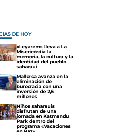
CIAS DE HOY
«Leyarem» lleva a La
Misericòrdia la
memoria, la cultura y la
identidad del pueblo
saharaui
Mallorca avanza en la
eliminación de
burocracia con una
inversión de 2,5
millones
Niños saharauis
disfrutan de una
jornada en Katmandu
Park dentro del
programa «Vacaciones
en Paz»