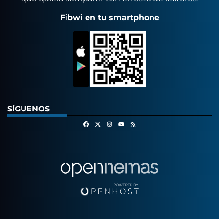
Fibwi en tu smartphone
SÍGUENOS
Facebook
X
Instagram
RSS
Youtube