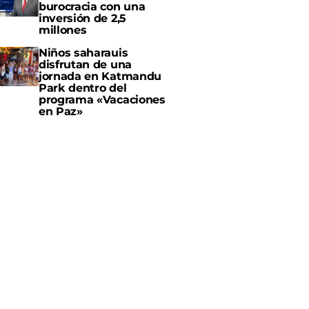
burocracia con una
inversión de 2,5
millones
Niños saharauis
disfrutan de una
jornada en Katmandu
Park dentro del
programa «Vacaciones
en Paz»