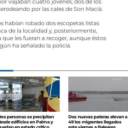
or viajaban cuatro jóvenes, dos de los
merodeando por las cales de Son Macià.
os habían robado dos escopetas listas
ca de la localidad y, posteriormente,
 que les fueran a recoger, aunque éstos
gún ha señalado la policía.
os personas se precipitan
Dos nuevas pateras elevan a
esde edificios en Palma y
49 los migrantes llegados
uedan en estado crítico
este viernes a Baleares