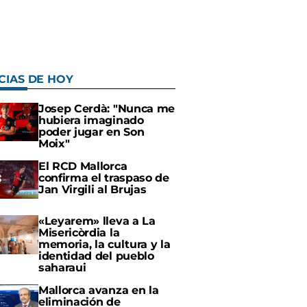
CIAS DE HOY
Josep Cerdà: "Nunca me
hubiera imaginado
poder jugar en Son
Moix"
El RCD Mallorca
confirma el traspaso de
Jan Virgili al Brujas
«Leyarem» lleva a La
Misericòrdia la
memoria, la cultura y la
identidad del pueblo
saharaui
Mallorca avanza en la
eliminación de