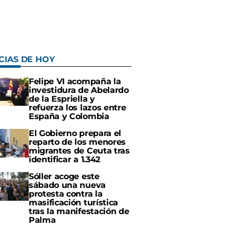
CIAS DE HOY
Felipe VI acompaña la
investidura de Abelardo
de la Espriella y
refuerza los lazos entre
España y Colombia
El Gobierno prepara el
reparto de los menores
migrantes de Ceuta tras
identificar a 1.342
Sóller acoge este
sábado una nueva
protesta contra la
masificación turística
tras la manifestación de
Palma