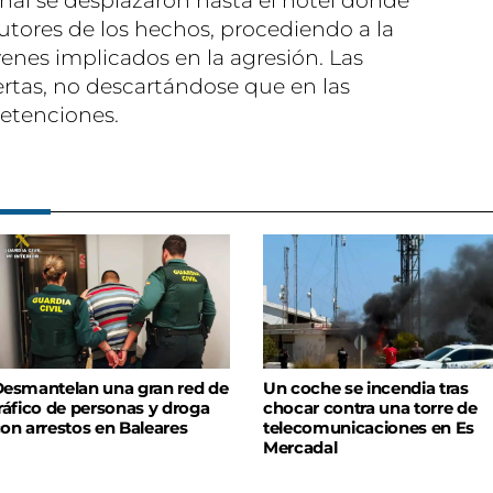
onal se desplazaron hasta el hotel donde
utores de los hechos, procediendo a la
enes implicados en la agresión. Las
ertas, no descartándose que en las
etenciones.
esmantelan una gran red de
Un coche se incendia tras
ráfico de personas y droga
chocar contra una torre de
on arrestos en Baleares
telecomunicaciones en Es
Mercadal