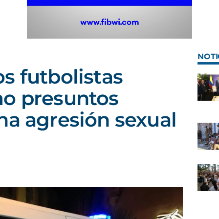
NOTI
s futbolistas
mo presuntos
na agresión sexual