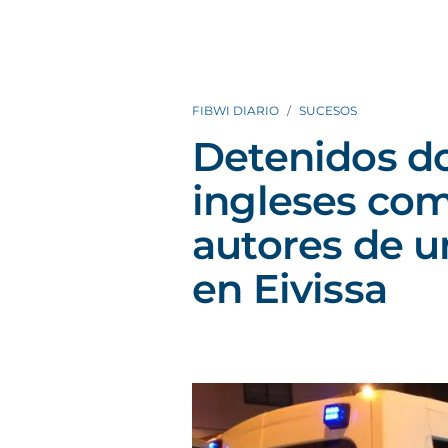
FIBWI DIARIO
SUCESOS
Detenidos do
ingleses co
autores de u
en Eivissa