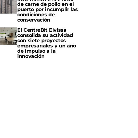
de carne de pollo en el
puerto por incumplir las
condiciones de
conservación
El CentreBit Eivissa
consolida su actividad
con siete proyectos
empresariales y un año
de impulso a la
innovación