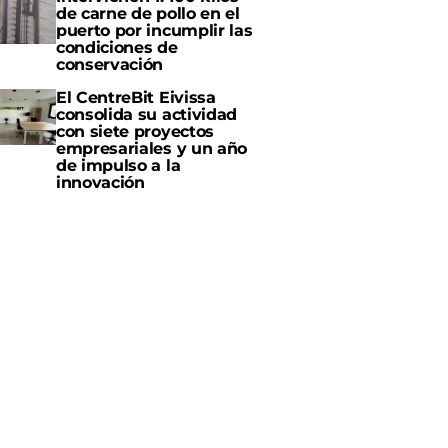
de carne de pollo en el
puerto por incumplir las
condiciones de
conservación
El CentreBit Eivissa
consolida su actividad
con siete proyectos
empresariales y un año
de impulso a la
innovación