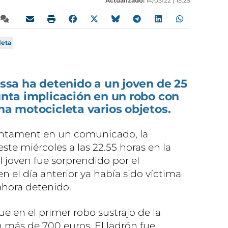
Actualizado:
14/03/22 |
15:25
leta
vissa ha detenido a un joven de 25
sunta implicación en un robo con
una motocicleta varios objetos.
untament en un comunicado, la
ste miércoles a las 22.55 horas en la
l joven fue sorprendido por el
n el día anterior ya había sido víctima
ahora detenido.
ue en el primer robo sustrajo de la
más de 700 euros. El ladrón fue